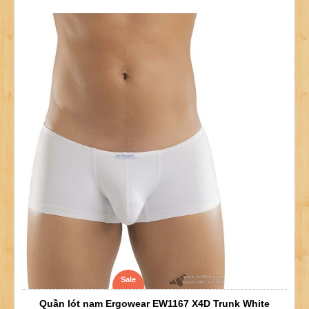
Sale
Quần lót nam Ergowear EW1167 X4D Trunk White