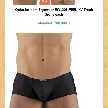
Sale
Quần lót nam Ergowear EW1205 FEEL XV Trunk
Stonewash
790,000 đ
1,039,000 đ