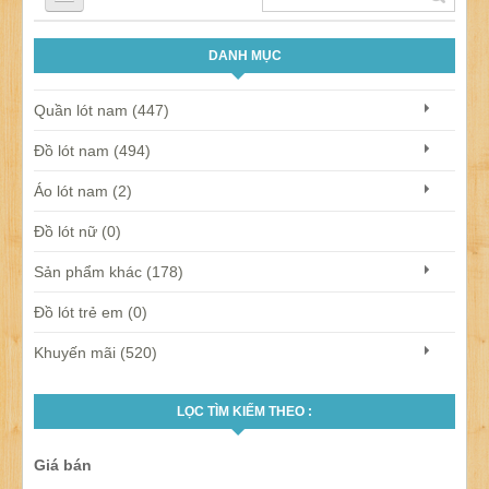
DANH MỤC
QUẦN LÓT NAM
Quần lót nam (447)
ÁO LÓT NAM
Đồ lót nam (494)
Áo lót nam (2)
ĐỒ LÓT NỮ
Đồ lót nữ (0)
Sản phẩm khác (178)
ĐỒ LÓT TRẺ EM
Đồ lót trẻ em (0)
Khuyến mãi (520)
SẢN PHẨM KHÁC
LỌC TÌM KIẾM THEO :
KHUYẾN MÃI
Giá bán