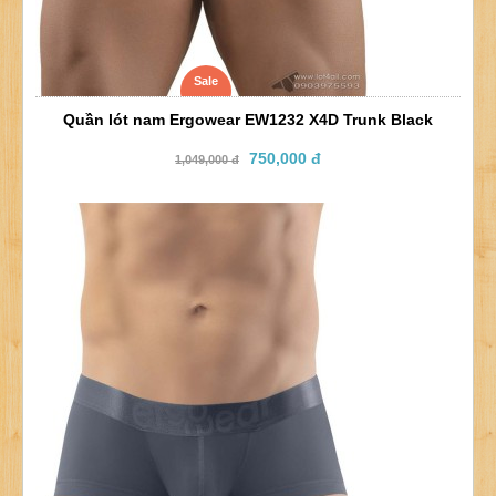
Sale
Quần lót nam Ergowear EW1232 X4D Trunk Black
750,000 đ
1,049,000 đ