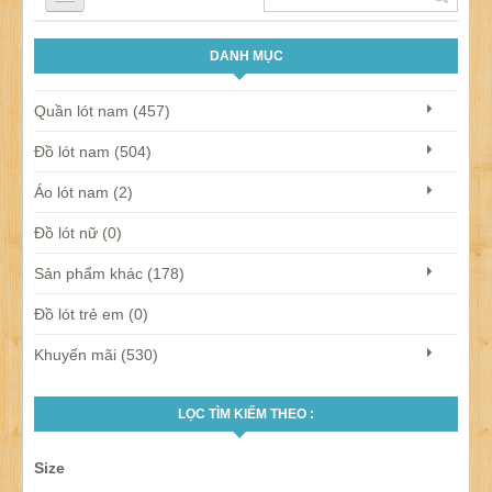
DANH MỤC
QUẦN LÓT NAM
Quần lót nam (457)
ÁO LÓT NAM
Đồ lót nam (504)
Áo lót nam (2)
ĐỒ LÓT NỮ
Đồ lót nữ (0)
Sản phẩm khác (178)
ĐỒ LÓT TRẺ EM
Đồ lót trẻ em (0)
Khuyến mãi (530)
SẢN PHẨM KHÁC
LỌC TÌM KIẾM THEO :
KHUYẾN MÃI
Size