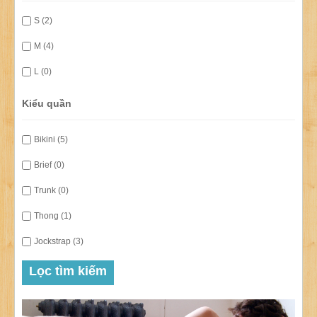
S (2)
M (4)
L (0)
Kiểu quần
Bikini (5)
Brief (0)
Trunk (0)
Thong (1)
Jockstrap (3)
Lọc tìm kiếm