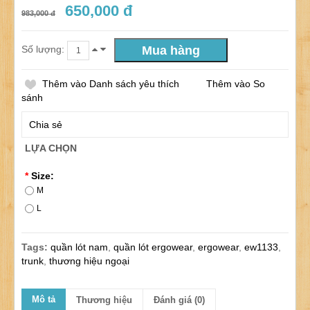
650,000 đ
983,000 đ
Số lượng:
Thêm vào Danh sách yêu thích
Thêm vào So
sánh
Chia sẻ
LỰA CHỌN
*
Size:
M
L
Tags:
quần lót nam
,
quần lót ergowear
,
ergowear
,
ew1133
,
trunk
,
thương hiệu ngoại
Mô tả
Thương hiệu
Đánh giá (0)