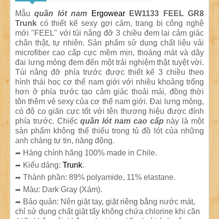
Mẫu
quần lót nam
Ergowear
EW1133 FEEL GR8
Trunk
có thiết kế sexy gợi cảm, trang bị công nghệ
mới "FEEL" với túi nâng đỡ 3 chiều đem lại cảm giác
chân thật, tự nhiên. Sản phẩm sử dụng chất liệu vải
microfiber cao cấp cực mềm mịn, thoáng mát và dây
đai lưng mỏng đem đến một trải nghiệm thật tuyệt vời.
Túi nâng đỡ phía trước được thiết kế 3 chiều theo
hình thái học cơ thể nam giới với nhiều khoảng trống
hơn ở phía trước tạo cảm giác thoải mái, đồng thời
tôn thêm vẻ sexy của cơ thể nam giới. Đai lưng mỏng,
có độ co giãn cực tốt với tên thương hiệu được đính
phía trước. Chiếc
quần lót nam cao cấp
này là một
sản phẩm không thể thiếu trong tủ đồ lót của những
anh chàng tự tin, năng động.
Hàng chính hãng 100% made in Chile.
➦
Kiểu dáng:
Trunk
.
➦
Thành phần: 89% polyamide, 11% elastane.
➦
Màu: Dark Gray (Xám).
➦
Bảo quản: Nên giặt tay, giặt riêng bằng nước mát,
➦
chỉ sử dụng chất giặt tẩy không chứa chlorine khi cần