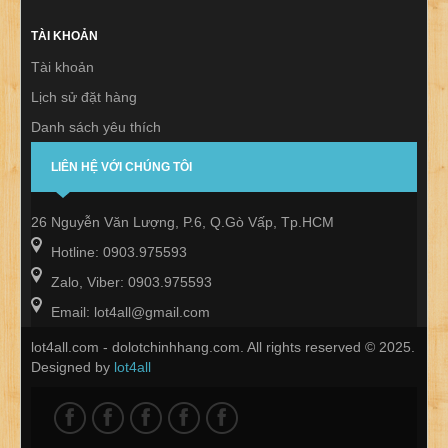
TÀI KHOẢN
Tài khoản
Lịch sử đặt hàng
Danh sách yêu thích
Thư báo
LIÊN HỆ VỚI CHÚNG TÔI
26 Nguyễn Văn Lượng, P.6, Q.Gò Vấp, Tp.HCM
Hotline: 0903.975593
Zalo, Viber: 0903.975593
Email: lot4all@gmail.com
lot4all.com - dolotchinhhang.com. All rights reserved © 2025.
Designed by
lot4all