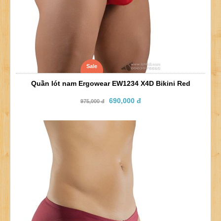
Sale
Quần lót nam Ergowear EW1234 X4D Bikini Red
690,000 đ
975,000 đ