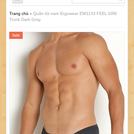
Trang chủ
»
Quần lót nam Ergowear EW1133 FEEL GR8
QUẦN LÓT NAM
Trunk Dark Gray
Sale
ÁO LÓT NAM
ĐỒ LÓT NỮ
ĐỒ LÓT TRẺ EM
SẢN PHẨM KHÁC
KHUYẾN MÃI