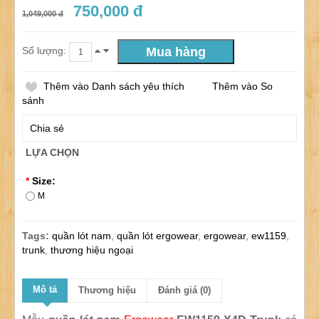
750,000 đ
1,049,000 đ
Số lượng:
Thêm vào Danh sách yêu thích
Thêm vào So
sánh
Chia sẻ
LỰA CHỌN
*
Size:
M
Tags:
quần lót nam
,
quần lót ergowear
,
ergowear
,
ew1159
,
trunk
,
thương hiệu ngoại
Mô tả
Thương hiệu
Đánh giá (0)