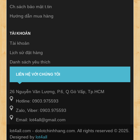
Ch.sách bảo mật t.tin
Hướng dẫn mua hàng
TÀI KHOẢN
Tài khoản
Lịch sử đặt hàng
Danh sách yêu thích
Thư báo
LIÊN HỆ VỚI CHÚNG TÔI
26 Nguyễn Văn Lượng, P.6, Q.Gò Vấp, Tp.HCM
Hotline: 0903.975593
Zalo, Viber: 0903.975593
Email: lot4all@gmail.com
lot4all.com - dolotchinhhang.com. All rights reserved © 2025.
Designed by
lot4all