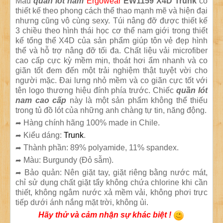
Mẫu
quần lót nam
Ergowear
EW1159 X4D Trunk
có
thiết kế theo phong cách thể thao mạnh mẽ và hiện đại
nhưng cũng vô cùng sexy. Túi nâng đỡ được thiết kế
3 chiều theo hình thái học cơ thể nam giới trong thiết
kế tổng thể X4D của sản phẩm giúp tôn vẻ đẹp hình
thể và hỗ trợ nâng đỡ tối đa. Chất liệu vải microfiber
cao cấp cực kỳ mềm mịn, thoát hơi ẩm nhanh và co
giãn tốt đem đến một trải nghiệm thật tuyệt vời cho
người mặc. Đai lưng nhỏ mềm và co giãn cực tốt với
tên logo thương hiệu đính phía trước. Chiếc
quần lót
nam cao cấp
này là một sản phẩm không thể thiếu
trong tủ đồ lót của những anh chàng tự tin, năng động.
Hàng chính hãng 100% made in Chile.
➦
Kiểu dáng:
Trunk
.
➦
Thành phần: 89% polyamide, 11% spandex.
➦
Màu: Burgundy (Đỏ sẫm).
➦
Bảo quản: Nên giặt tay, giặt riêng bằng nước mát,
➦
chỉ sử dụng chất giặt tẩy không chứa chlorine khi cần
thiết, không ngâm nước xả mềm vải, không phơi trực
tiếp dưới ánh nắng mặt trời, không ủi.
Hãy thử và cảm nhận sự khác biệt !