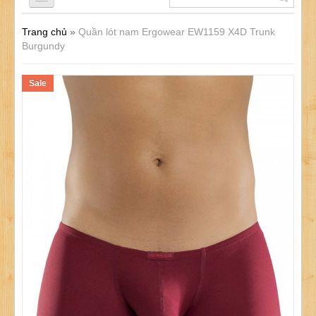
Trang chủ
»
Quần lót nam Ergowear EW1159 X4D Trunk
QUẦN LÓT NAM
Burgundy
Sale
ÁO LÓT NAM
ĐỒ LÓT NỮ
ĐỒ LÓT TRẺ EM
SẢN PHẨM KHÁC
KHUYẾN MÃI