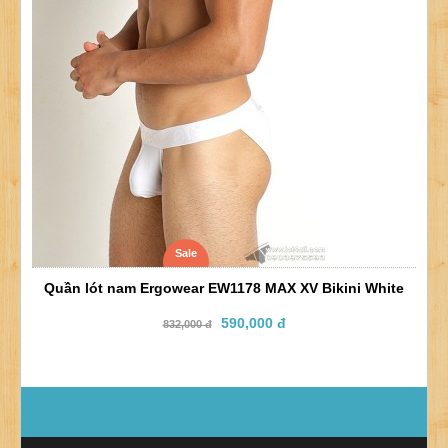
Sale
Quần lót nam Ergowear EW1178 MAX XV Bikini White
590,000 đ
832,000 đ