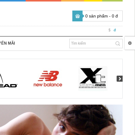
0 sản phẩm - 0 đ
$
đ
YẾN MÃI