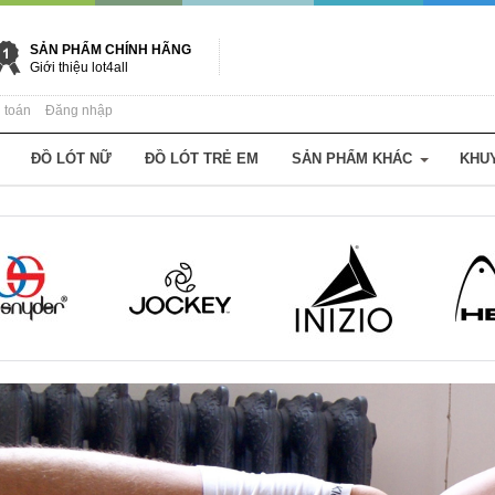
SẢN PHẨM CHÍNH HÃNG
Giới thiệu lot4all
 toán
Đăng nhập
ĐỒ LÓT NỮ
ĐỒ LÓT TRẺ EM
SẢN PHẨM KHÁC
KHU