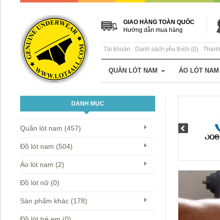
GIAO HÀNG TOÀN QUỐC
Hướng dẫn mua hàng
Tài khoản
Danh sách yêu thích (0)
Thanh
QUẦN LÓT NAM
ÁO LÓT NAM
DANH MỤC
Quần lót nam (457)
Đồ lót nam (504)
Áo lót nam (2)
Đồ lót nữ (0)
Sản phẩm khác (178)
Đồ lót trẻ em (0)