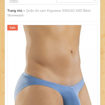
Trang chủ
»
Quần lót nam Ergowear EW1162 X4D Bikini
QUẦN LÓT NAM
Stonewash
Sale
ÁO LÓT NAM
ĐỒ LÓT NỮ
ĐỒ LÓT TRẺ EM
SẢN PHẨM KHÁC
KHUYẾN MÃI