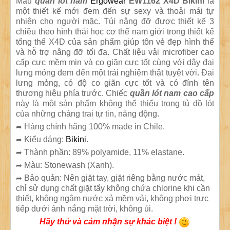
Mẫu
quần lót nam
Ergowear
EW1162 X4D Bikini
là
một thiết kế mới đem đến sự sexy và thoải mái tự
nhiên cho người mặc. Túi nâng đỡ được thiết kế 3
chiều theo hình thái học cơ thể nam giới trong thiết kế
tổng thể X4D của sản phẩm giúp tôn vẻ đẹp hình thể
và hỗ trợ nâng đỡ tối đa. Chất liệu vải microfiber cao
cấp cực mềm mịn và co giãn cực tốt cùng với dây đai
lưng mỏng đem đến một trải nghiệm thật tuyệt vời. Đai
lưng mỏng, có độ co giãn cực tốt và có đính tên
thương hiệu phía trước. Chiếc
quần lót nam cao cấp
này là một sản phẩm không thể thiếu trong tủ đồ lót
của những chàng trai tự tin, năng động.
Hàng chính hãng 100% made in Chile.
➦
Kiểu dáng:
Bikini
.
➦
Thành phần: 89% polyamide, 11% elastane.
➦
Màu: Stonewash (Xanh).
➦
Bảo quản: Nên giặt tay, giặt riêng bằng nước mát,
➦
chỉ sử dụng chất giặt tẩy không chứa chlorine khi cần
thiết, không ngâm nước xả mềm vải, không phơi trực
tiếp dưới ánh nắng mặt trời, không ủi.
Hãy thử và cảm nhận sự khác biệt !