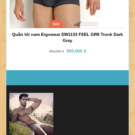
Sale
Quần lót nam Ergowear EW1133 FEEL GR8 Trunk Dark
Gray
650,000 đ
983,000 đ