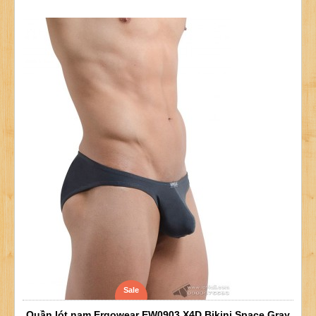
Sale
Quần lót nam Ergowear EW0903 X4D Bikini Space Gray