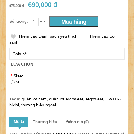
690,000 đ
975,000 đ
Số lượng:
Thêm vào Danh sách yêu thích
Thêm vào So
sánh
Chia sẻ
LỰA CHỌN
*
Size:
M
Tags:
quần lót nam
,
quần lót ergowear
,
ergowear
,
EW1162
,
bikini
,
thương hiệu ngoại
Mô tả
Thương hiệu
Đánh giá (0)