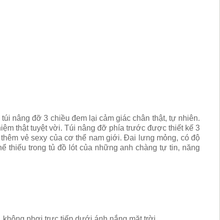
túi nâng đỡ 3 chiều đem lại cảm giác chân thật, tự nhiên.
m thật tuyệt vời. Túi nâng đỡ phía trước được thiết kế 3
n thêm vẻ sexy của cơ thể nam giới. Đai lưng mỏng, có độ
ể thiếu trong tủ đồ lót của những anh chàng tự tin, năng
, không phơi trực tiếp dưới ánh nắng mặt trời.