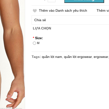
Thêm vào Danh sách yêu thích
Thêm v
Chia sẻ
LỰA CHỌN
*
Size:
M
Tags:
quần lót nam
,
quần lót ergowear
,
ergowear