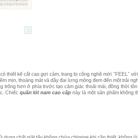
có thiết kế cắt cao gợi cảm, trang bị công nghệ mới "FEEL" với 
ềm mịn, thoáng mát và dây đai lưng mỏng đem đến một trải nghiệ
ng trống hơn ở phía trước tạo cảm giác thoải mái, đồng thời tô
ớc. Chiếc
quần lót nam cao cấp
này là một sản phẩm không th
ử dụng chất giặt tẩy không chứa chlorine khi cần thiết, không ủi