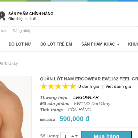
SẢN PHẨM CHÍNH HÃNG
Giới thiệu lot4all
 toán
Đăng nhập
ĐỒ LÓT NỮ
ĐỒ LÓT TRẺ EM
SẢN PHẨM KHÁC
KHU
Dark Gray
QUẦN LÓT NAM ERGOWEAR EW1132 FEEL GR8
0 đánh giá
|
Viết đánh giá
Thương hiệu:
ERGOWEAR
Mã sản phẩm:
EW1132.DarkGray
Tình trạng:
CÒN HÀNG
590,000 đ
904,000 đ
Số lượng: