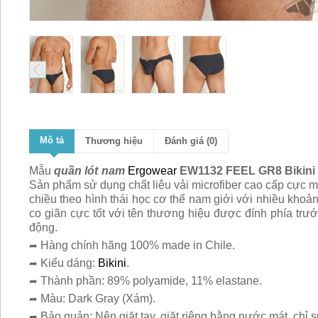
Mô tả
Thương hiệu
Đánh giá (0)
Mẫu
quần lót nam
Ergowear
EW1132 FEEL GR8 Bikini
Sản phẩm sử dụng chất liệu vải microfiber cao cấp cực m
chiều theo hình thái học cơ thể nam giới với nhiều khoả
co giãn cực tốt với tên thương hiệu được đính phía trư
động.
Hàng chính hãng 100% made in Chile.
➦
Kiểu dáng:
Bikini
.
➦
Thành phần: 89% polyamide, 11% elastane.
➦
Màu: Dark Gray (Xám).
➦
Bảo quản: Nên giặt tay, giặt riêng bằng nước mát, chỉ s
➦