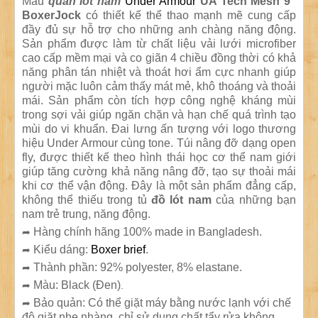
Mẫu
quần lót nam
Under Armour
UA Tech Mesh 9"
BoxerJock
có thiết kế thể thao mạnh mẽ cung cấp
đầy đủ sự hỗ trợ cho những anh chàng năng động.
Sản phẩm được làm từ chất liệu vải lưới microfiber
cao cấp mềm mại và co giãn 4 chiều đồng thời có khả
năng phân tán nhiệt và thoát hơi ẩm cực nhanh giúp
người mặc luôn cảm thấy mát mẻ, khô thoáng và thoải
mái. Sản phẩm còn tích hợp công nghệ kháng mùi
trong sợi vải giúp ngăn chặn và hạn chế quá trình tạo
mùi do vi khuẩn. Đai lưng ấn tượng với logo thương
hiệu Under Armour cùng tone. Túi nâng đỡ dạng open
fly, được thiết kế theo hình thái học cơ thể nam giới
giúp tăng cường khả năng nâng đỡ, tạo sự thoải mái
khi cơ thể vận động. Đây là một sản phẩm đẳng cấp,
không thể thiếu trong tủ
đồ lót nam
của những bạn
nam trẻ trung, năng động.
Hàng chính hãng 100% made in Bangladesh.
➦
Kiểu dáng:
Boxer brief
.
➦
Thành phần: 92% polyester, 8% elastane.
➦
Màu: Black (Đen)
➦
.
Bảo quản: Có thể giặt máy bằng nước lạnh với chế
➦
độ giặt nhẹ nhàng, chỉ sử dụng chất tẩy rửa không