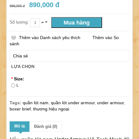
890,000 đ
999,000 đ
Số lượng:
Thêm vào Danh sách yêu thích
Thêm vào So
sánh
Chia sẻ
LỰA CHỌN
*
Size:
L
Tags:
quần lót nam
,
quần lót under armour
,
under armour
,
boxer brief
,
thương hiệu ngoại
Mô tả
Đánh giá (0)