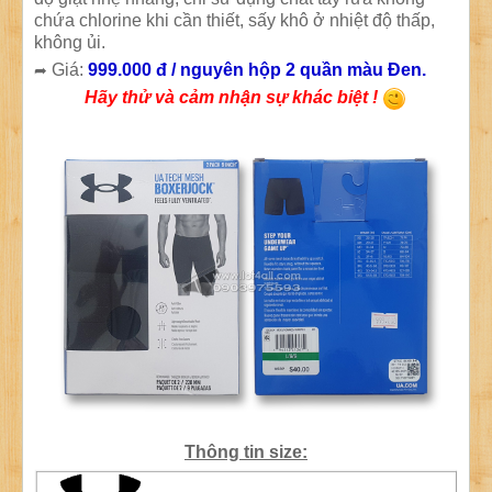
chứa chlorine khi cần thiết, sấy khô ở nhiệt độ thấp,
không ủi.
Giá:
999.000 đ / nguyên hộp 2 quần màu Đen.
➦
Hãy thử và cảm nhận sự khác biệt !
Thông tin size: