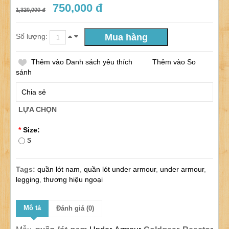
750,000 đ
1,320,000 đ
Số lượng:
Thêm vào Danh sách yêu thích
Thêm vào So
sánh
Chia sẻ
LỰA CHỌN
*
Size:
S
Tags:
quần lót nam
,
quần lót under armour
,
under armour
,
legging
,
thương hiệu ngoại
Mô tả
Đánh giá (0)