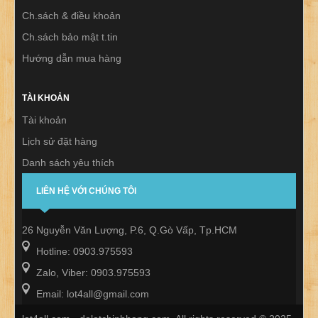
Ch.sách & điều khoản
Ch.sách bảo mật t.tin
Hướng dẫn mua hàng
TÀI KHOẢN
Tài khoản
Lịch sử đặt hàng
Danh sách yêu thích
Thư báo
LIÊN HỆ VỚI CHÚNG TÔI
26 Nguyễn Văn Lượng, P.6, Q.Gò Vấp, Tp.HCM
Hotline: 0903.975593
Zalo, Viber: 0903.975593
Email: lot4all@gmail.com