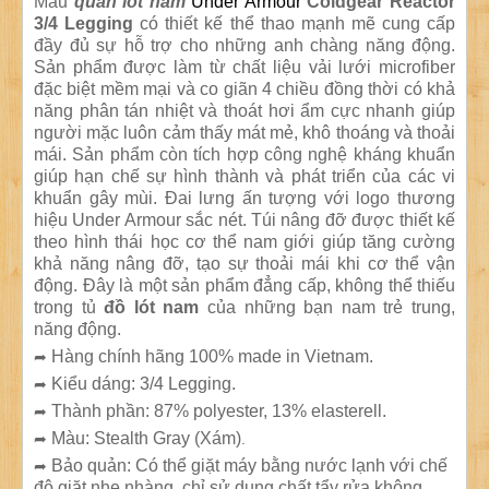
Mẫu
quần lót nam
Under Armour
Coldgear Reactor
3/4 Legging
có thiết kế thể thao mạnh mẽ cung cấp
đầy đủ sự hỗ trợ cho những anh chàng năng động.
Sản phẩm được làm từ chất liệu vải lưới microfiber
đặc biệt mềm mại và co giãn 4 chiều đồng thời có khả
năng phân tán nhiệt và thoát hơi ẩm cực nhanh giúp
người mặc luôn cảm thấy mát mẻ, khô thoáng và thoải
mái. Sản phẩm còn tích hợp công nghệ kháng khuẩn
giúp hạn chế sự hình thành và phát triển của các vi
khuẩn gây mùi. Đai lưng ấn tượng với logo thương
hiệu Under Armour sắc nét. Túi nâng đỡ được thiết kế
theo hình thái học cơ thể nam giới giúp tăng cường
khả năng nâng đỡ, tạo sự thoải mái khi cơ thể vận
động. Đây là một sản phẩm đẳng cấp, không thể thiếu
trong tủ
đồ lót nam
của những bạn nam trẻ trung,
năng động.
Hàng chính hãng 100% made in Vietnam.
➦
Kiểu dáng: 3/4 Legging.
➦
Thành phần: 87% polyester, 13% elasterell.
➦
Màu: Stealth Gray (Xám)
➦
.
Bảo quản: Có thể giặt máy bằng nước lạnh với chế
➦
độ giặt nhẹ nhàng, chỉ sử dụng chất tẩy rửa không