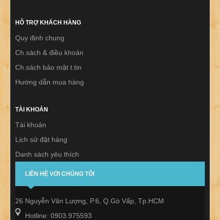
HỖ TRỢ KHÁCH HÀNG
Quy định chung
Ch.sách & điều khoản
Ch.sách bảo mật t.tin
Hướng dẫn mua hàng
TÀI KHOẢN
Tài khoản
Lịch sử đặt hàng
Danh sách yêu thích
Thư báo
LIÊN HỆ VỚI CHÚNG TÔI
26 Nguyễn Văn Lượng, P.6, Q.Gò Vấp, Tp.HCM
Hotline: 0903.975593