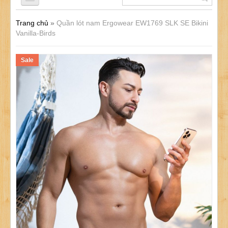
Trang chủ
»
Quần lót nam Ergowear EW1769 SLK SE Bikini
QUẦN LÓT NAM
Vanilla-Birds
Sale
ÁO LÓT NAM
ĐỒ LÓT NỮ
ĐỒ LÓT TRẺ EM
SẢN PHẨM KHÁC
KHUYẾN MÃI