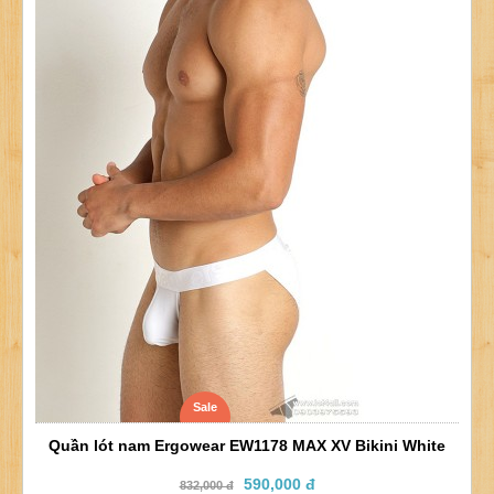
Sale
Quần lót nam Ergowear EW1178 MAX XV Bikini White
590,000 đ
832,000 đ