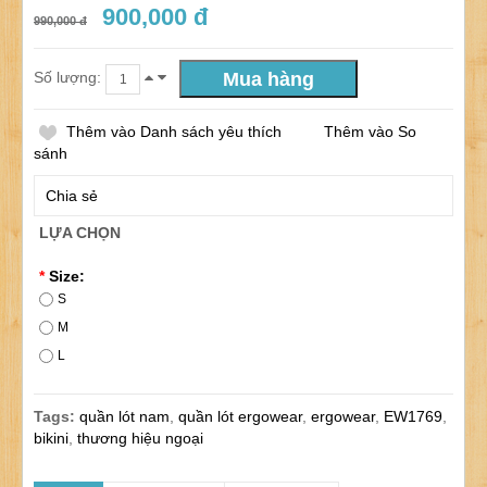
900,000 đ
990,000 đ
Số lượng:
Thêm vào Danh sách yêu thích
Thêm vào So
sánh
Chia sẻ
LỰA CHỌN
*
Size:
S
M
L
Tags:
quần lót nam
,
quần lót ergowear
,
ergowear
,
EW1769
,
bikini
,
thương hiệu ngoại