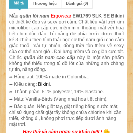
Mô tả
Thương hiệu
Đánh giá (0)
Mẫu
quần lót nam
Ergowear
EW1769 SLK SE Bikini
có thiết kế đẹp và sexy gợi cảm. Chất liệu vải lưới kim
microfiber cao cấp cực mềm mịn, thoáng mát với họa
tiết chim độc đáo. Túi nâng đỡ phía trước được thiết
kế 3 chiều theo hình thái học cơ thể nam giới cho cảm
giác thoải mái tự nhiên, đồng thời tôn thêm vẻ sexy
của cơ thể nam giới. Đai lưng mềm và co giãn cực tốt.
Chiếc
quần lót nam cao cấp
này là một sản phẩm
không thể thiếu trong tủ đồ lót của những anh chàng
tự tin, năng động.
Hàng aut. 100% made in Colombia.
➦
Kiểu dáng:
Bikini
.
➦
Thành phần: 81% polyester, 19% elastane.
➦
Màu: Vanilla-Birds (Vàng nhạt họa tiết chim).
➦
Bảo quản: Nên giặt tay, giặt riêng bằng nước mát,
➦
chỉ sử dụng chất giặt tẩy không chứa chlorine khi cần
thiết, không ủi, không phơi trực tiếp dưới ánh nắng
mặt trời.
Hãy thử và cảm nhận sự khác biệt !