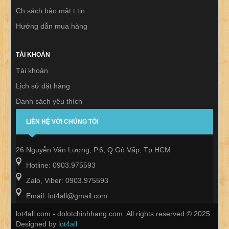
Ch.sách bảo mật t.tin
Hướng dẫn mua hàng
TÀI KHOẢN
Tài khoản
Lịch sử đặt hàng
Danh sách yêu thích
Thư báo
LIÊN HỆ VỚI CHÚNG TÔI
26 Nguyễn Văn Lượng, P.6, Q.Gò Vấp, Tp.HCM
Hotline: 0903.975593
Zalo, Viber: 0903.975593
Email: lot4all@gmail.com
lot4all.com - dolotchinhhang.com. All rights reserved © 2025.
Designed by
lot4all