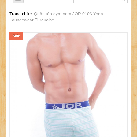
Trang chủ
»
Quần tập gym nam JOR 0103 Yoga
QUẦN LÓT NAM
Loungewear Turquoise
Sale
ÁO LÓT NAM
ĐỒ LÓT NỮ
ĐỒ LÓT TRẺ EM
SẢN PHẨM KHÁC
KHUYẾN MÃI