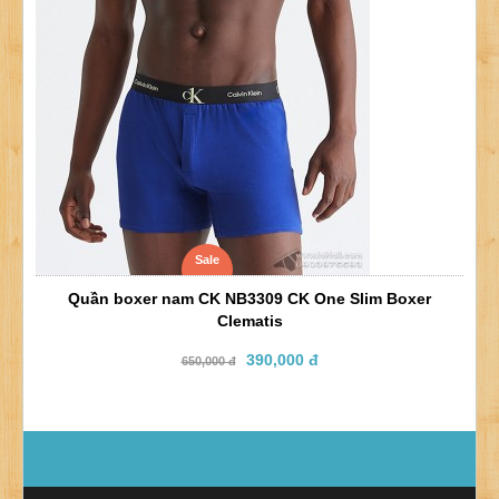
Sale
Quần boxer nam CK NB3309 CK One Slim Boxer
Clematis
390,000 đ
650,000 đ