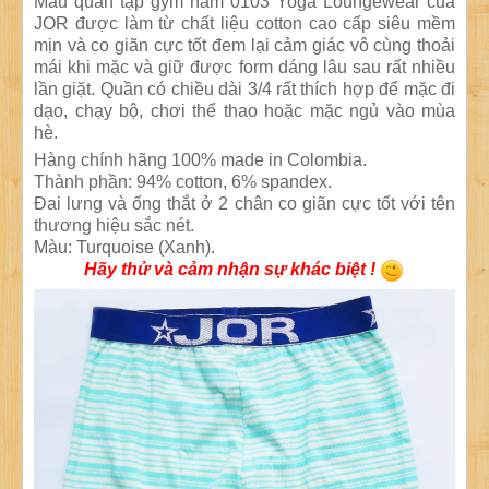
Mẫu quần tập gym nam 0103 Yoga Loungewear của
JOR được làm từ chất liệu cotton cao cấp siêu mềm
mịn và co giãn cực tốt đem lại cảm giác vô cùng thoải
mái khi mặc và giữ được form dáng lâu sau rất nhiều
lần giặt. Quần có chiều dài 3/4 rất thích hợp để mặc đi
dạo, chạy bộ, chơi thể thao hoặc mặc ngủ vào mùa
hè.
Hàng chính hãng 100% made in Colombia.
Thành phần: 94% cotton, 6% spandex.
Đai lưng và ống thắt ở 2 chân co giãn cực tốt với tên
thương hiệu sắc nét.
Màu: Turquoise (Xanh).
Hãy thử và cảm nhận sự khác biệt !