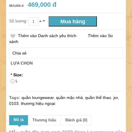
469,000 đ
854,000 đ
Số lượng:
Thêm vào Danh sách yêu thích
Thêm vào So
sánh
Chia sẻ
LỰA CHỌN
*
Size:
L
Tags:
quần loungewear
,
quần mặc nhà
,
quần thể thao
,
jor
,
0103
,
thương hiệu ngoại
Mô tả
Thương hiệu
Đánh giá (0)