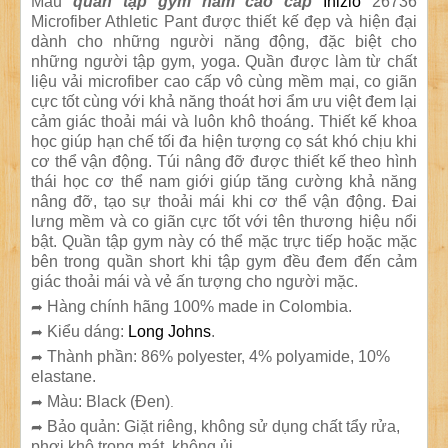
Mẫu
quần tập gym nam cao cấp
Inizio
26736
Microfiber Athletic Pant được thiết kế đẹp và hiện đại
dành cho những người năng động, đặc biệt cho
những người tập gym, yoga. Quần được làm từ chất
liệu vải microfiber cao cấp vô cùng mềm mại, co giãn
cực tốt cùng với khả năng thoát hơi ẩm ưu việt đem lại
cảm giác thoải mái và luôn khô thoáng. Thiết kế khoa
học giúp hạn chế tối đa hiện tượng cọ sát khó chịu khi
cơ thể vận động. Túi nâng đỡ được thiết kế theo hình
thái học cơ thể nam giới giúp tăng cường khả năng
nâng đỡ, tạo sự thoải mái khi cơ thể vận động. Đai
lưng mềm và co giãn cực tốt với tên thương hiệu nổi
bật. Quần tập gym này có thể mặc trực tiếp hoặc mặc
bên trong quần short khi tập gym đều đem đến cảm
giác thoải mái và vẻ ấn tượng cho người mặc.
Hàng chính hãng 100% made in Colombia.
➦
Kiểu dáng:
Long Johns
.
➦
Thành phần: 86% polyester, 4% polyamide, 10%
➦
elastane.
Màu: Black (Đen)
➦
.
Bảo quản: Giặt riêng, không sử dụng chất tẩy rửa,
➦
phơi khô trong mát, không ủi.