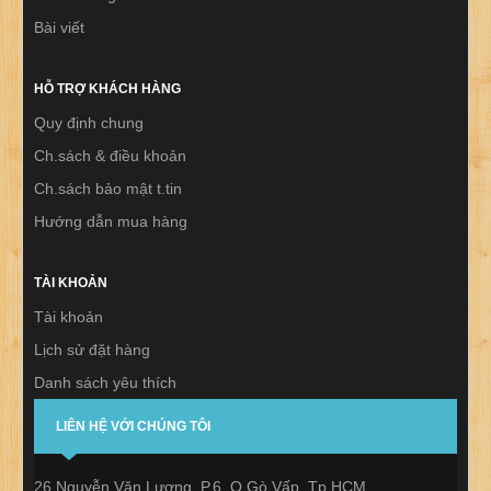
Bài viết
HỖ TRỢ KHÁCH HÀNG
Quy định chung
Ch.sách & điều khoản
Ch.sách bảo mật t.tin
Hướng dẫn mua hàng
TÀI KHOẢN
Tài khoản
Lịch sử đặt hàng
Danh sách yêu thích
Thư báo
LIÊN HỆ VỚI CHÚNG TÔI
26 Nguyễn Văn Lượng, P.6, Q.Gò Vấp, Tp.HCM