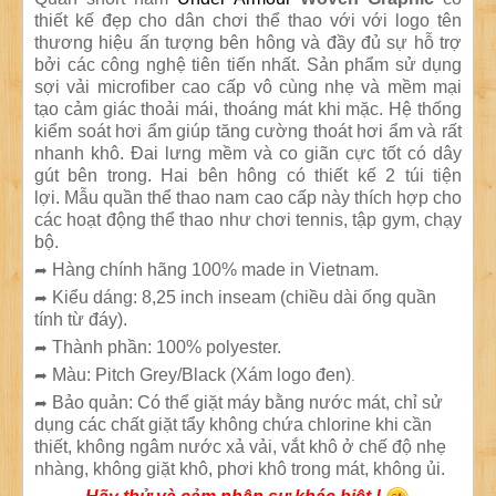
thiết kế đẹp cho dân chơi thể thao với với logo tên
thương hiệu ấn tượng bên hông và đầy đủ sự hỗ trợ
bởi các công nghệ tiên tiến nhất. Sản phẩm sử dụng
sợi vải microfiber cao cấp
vô cùng nhẹ và mềm mại
tạo cảm giác thoải mái, thoáng mát khi mặc. Hệ thống
kiểm soát hơi ẩm giúp tăng cường thoát hơi ẩm và rất
nhanh khô. Đai lưng mềm và co giãn cực tốt có dây
gút bên trong. Hai bên hông có thiết kế 2 túi tiện
lợi. Mẫu quần thể thao nam cao cấp này thích hợp cho
các hoạt động thể thao như chơi tennis, tập gym, chạy
bộ.
Hàng chính hãng 100% made in Vietnam.
➦
Kiểu dáng: 8,25 inch inseam (chiều dài ống quần
➦
tính từ đáy).
Thành phần: 100% polyester.
➦
Màu: Pitch Grey/Black (Xám logo đen)
➦
.
Bảo quản: Có thể giặt máy bằng nước mát, chỉ sử
➦
dụng các chất giặt tẩy không chứa chlorine khi cần
thiết, không ngâm nước xả vải, vắt khô ở chế độ nhẹ
nhàng, không giặt khô, phơi khô trong mát, không ủi.