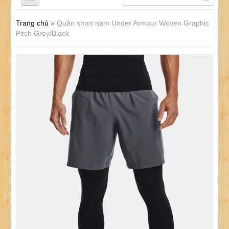
Trang chủ
»
Quần short nam Under Armour Woven Graphic
QUẦN LÓT NAM
Pitch Grey/Black
ÁO LÓT NAM
ĐỒ LÓT NỮ
ĐỒ LÓT TRẺ EM
SẢN PHẨM KHÁC
KHUYẾN MÃI