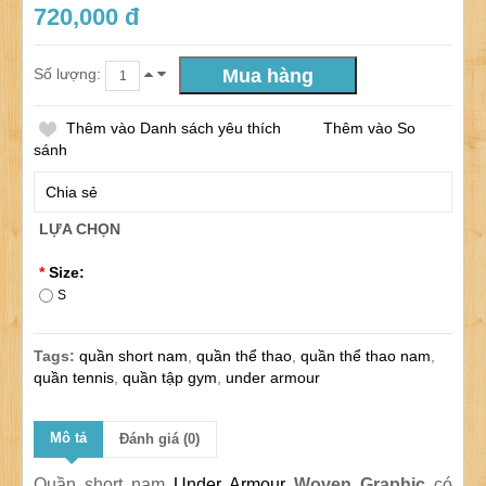
720,000 đ
Số lượng:
Thêm vào Danh sách yêu thích
Thêm vào So
sánh
Chia sẻ
LỰA CHỌN
*
Size:
S
Tags:
quần short nam
,
quần thể thao
,
quần thể thao nam
,
quần tennis
,
quần tập gym
,
under armour
Mô tả
Đánh giá (0)
Quần short nam
Under Armour
Woven Graphic
có