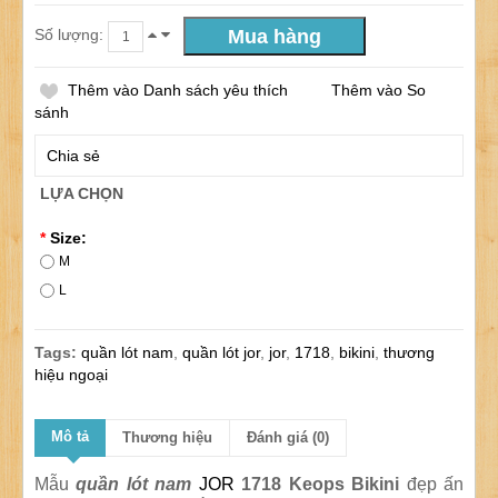
Số lượng:
Thêm vào Danh sách yêu thích
Thêm vào So
sánh
Chia sẻ
LỰA CHỌN
*
Size:
M
L
Tags:
quần lót nam
,
quần lót jor
,
jor
,
1718
,
bikini
,
thương
hiệu ngoại
Mô tả
Thương hiệu
Đánh giá (0)
Mẫu
quần lót nam
JOR
1718 Keops Bikini
đẹp ấn