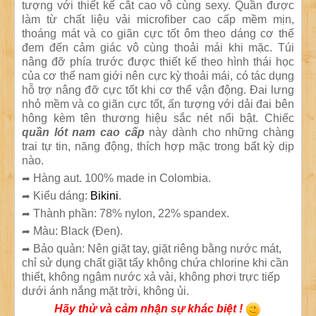
tượng với thiết kế cắt cao vô cùng sexy. Quần được
làm từ chất liệu vải microfiber cao cấp mềm mịn,
thoáng mát và co giãn cực tốt ôm theo dáng cơ thể
đem đến cảm giác vô cùng thoải mái khi mặc. Túi
nâng đỡ phía trước được thiết kế theo hình thái học
của cơ thể nam giới nên cực kỳ thoải mái, có tác dụng
hỗ trợ nâng đỡ cực tốt khi cơ thể vận động. Đai lưng
nhỏ mềm và co giãn cực tốt, ấn tượng với dải đai bên
hông kèm tên thương hiệu sắc nét nổi bật. Chiếc
quần lót nam cao cấp
này dành cho những chàng
trai tự tin, năng động, thích hợp mặc trong bất kỳ dịp
nào.
Hàng aut. 100% made in Colombia.
➦
Kiểu dáng:
Bikini
.
➦
Thành phần: 78% nylon, 22% spandex.
➦
Màu: Black (Đen).
➦
Bảo quản: Nên giặt tay, giặt riêng bằng nước mát,
➦
chỉ sử dụng chất giặt tẩy không chứa chlorine khi cần
thiết, không ngâm nước xả vải, không phơi trực tiếp
dưới ánh nắng mặt trời, không ủi.
Hãy thử và cảm nhận sự khác biệt !