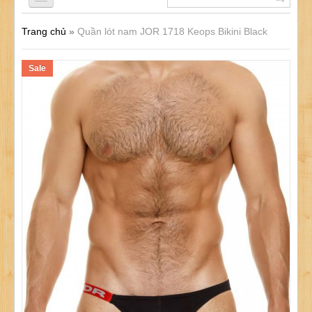
Trang chủ
»
Quần lót nam JOR 1718 Keops Bikini Black
QUẦN LÓT NAM
Sale
ÁO LÓT NAM
ĐỒ LÓT NỮ
ĐỒ LÓT TRẺ EM
SẢN PHẨM KHÁC
KHUYẾN MÃI