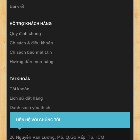
Bài viết
HỖ TRỢ KHÁCH HÀNG
Quy định chung
Ch.sách & điều khoản
Ch.sách bảo mật t.tin
Hướng dẫn mua hàng
TÀI KHOẢN
Tài khoản
Lịch sử đặt hàng
Danh sách yêu thích
Thư báo
LIÊN HỆ VỚI CHÚNG TÔI
26 Nguyễn Văn Lượng, P.6, Q.Gò Vấp, Tp.HCM