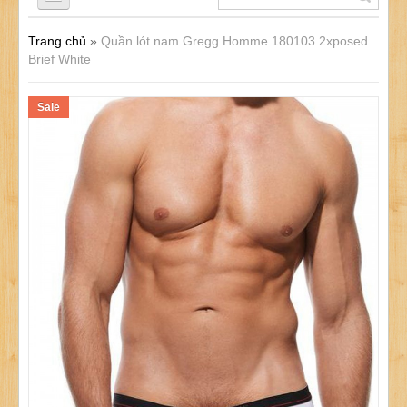
Trang chủ
»
Quần lót nam Gregg Homme 180103 2xposed
QUẦN LÓT NAM
Brief White
Sale
ÁO LÓT NAM
ĐỒ LÓT NỮ
ĐỒ LÓT TRẺ EM
SẢN PHẨM KHÁC
KHUYẾN MÃI