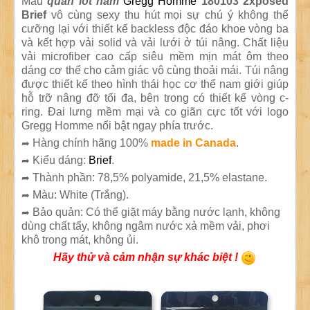
Mẫu
quần lót nam
Gregg Homme
180103 2xposed
Brief
vô cùng sexy thu hút mọi sự chú ý không thể
cưỡng lại với thiết kế backless độc đáo khoe vòng ba
và kết hợp vải solid và vải lưới ở túi nâng. Chất liệu
vải microfiber cao cấp siêu mềm mịn mát ôm theo
dáng cơ thể cho cảm giác vô cùng thoải mái. Túi nâng
được thiết kế theo hình thái học cơ thể nam giới giúp
hỗ trỡ nâng đỡ tối đa, bên trong có thiết kế vòng c-
ring. Đai lưng mềm mại và co giãn cực tốt với logo
Gregg Homme nổi bật ngay phía trước.
Hàng chính hãng 100%
made in Canada
.
➦
Kiểu dáng:
Brief
.
➦
Thành phần: 78,5% polyamide, 21,5% elastane.
➦
Màu: White (Trắng).
➦
Bảo quản: Có thể giặt máy bằng nước lạnh, không
➦
dùng chất tẩy, không ngâm nước xả mềm vải, phơi
khô trong mát, không ủi.
Hãy thử và cảm nhận sự khác biệt !