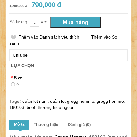
790,000 đ
1,200,000 đ
Số lượng:
Thêm vào Danh sách yêu thích
Thêm vào So
sánh
Chia sẻ
LỰA CHỌN
*
Size:
S
Tags:
quần lót nam
,
quần lót gregg homme
,
gregg homme
,
180103
,
brief
,
thương hiệu ngoại
Mô tả
Thương hiệu
Đánh giá (0)