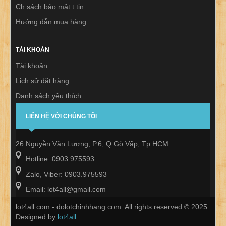
Ch.sách bảo mật t.tin
Hướng dẫn mua hàng
TÀI KHOẢN
Tài khoản
Lịch sử đặt hàng
Danh sách yêu thích
Thư báo
LIÊN HỆ VỚI CHÚNG TÔI
26 Nguyễn Văn Lượng, P.6, Q.Gò Vấp, Tp.HCM
Hotline: 0903.975593
Zalo, Viber: 0903.975593
Email: lot4all@gmail.com
lot4all.com - dolotchinhhang.com. All rights reserved © 2025.
Designed by
lot4all