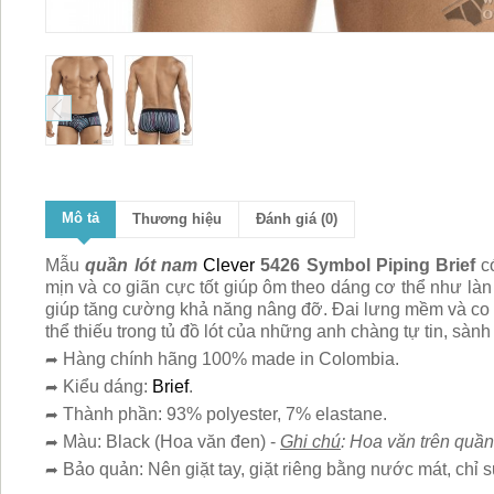
Mô tả
Thương hiệu
Đánh giá (0)
Mẫu
quần lót nam
Clever
5426 Symbol Piping Brief
có
mịn và co giãn cực tốt giúp ôm theo dáng cơ thể như làn
giúp tăng cường khả năng nâng đỡ. Đai lưng mềm và co g
thể thiếu trong tủ đồ lót của những anh chàng tự tin, sàn
Hàng chính hãng 100% made in Colombia.
➦
Kiểu dáng:
Brief
.
➦
Thành phần: 93% polyester, 7% elastane.
➦
Màu: Black (Hoa văn đen) -
Ghi chú
: Hoa văn trên quần
➦
Bảo quản: Nên giặt tay, giặt riêng bằng nước mát, chỉ s
➦