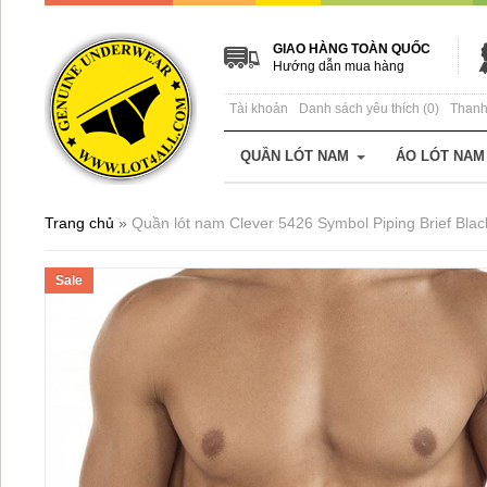
GIAO HÀNG TOÀN QUỐC
Hướng dẫn mua hàng
Tài khoản
Danh sách yêu thích (0)
Thanh
QUẦN LÓT NAM
ÁO LÓT NAM
Trang chủ
»
Quần lót nam Clever 5426 Symbol Piping Brief Blac
Sale