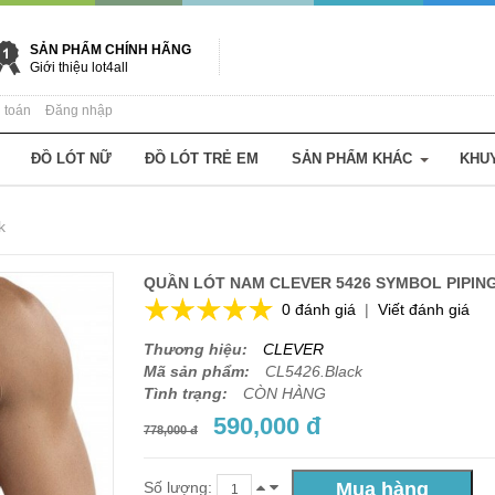
SẢN PHẨM CHÍNH HÃNG
Giới thiệu lot4all
 toán
Đăng nhập
ĐỒ LÓT NỮ
ĐỒ LÓT TRẺ EM
SẢN PHẨM KHÁC
KHU
k
QUẦN LÓT NAM CLEVER 5426 SYMBOL PIPIN
0 đánh giá
|
Viết đánh giá
Thương hiệu:
CLEVER
Mã sản phẩm:
CL5426.Black
Tình trạng:
CÒN HÀNG
590,000 đ
778,000 đ
Số lượng: