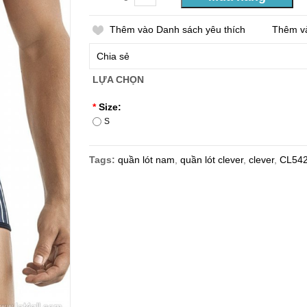
Thêm vào Danh sách yêu thích
Thêm v
Chia sẻ
LỰA CHỌN
*
Size:
S
Tags:
quần lót nam
,
quần lót clever
,
clever
,
CL54