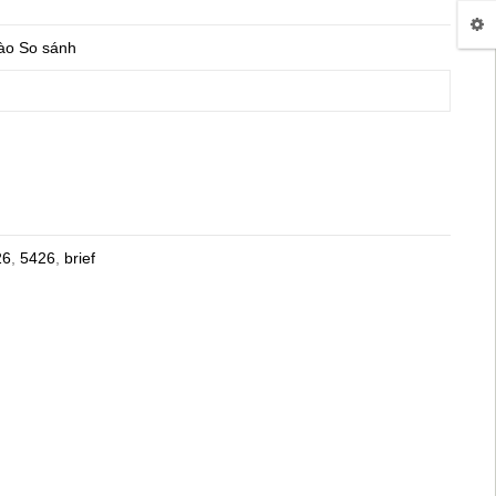
ào So sánh
26
,
5426
,
brief