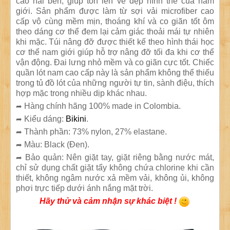
cao hai bên, giúp tôn lên vẻ đẹp hình thể của nam
giới. Sản phẩm được làm từ sợi vải microfiber cao
cấp vô cùng mềm mịn, thoáng khí và co giãn tốt ôm
theo dáng cơ thể đem lại cảm giác thoải mái tự nhiên
khi mặc. Túi nâng đỡ được thiết kế theo hình thái học
cơ thể nam giới giúp hỗ trợ nâng đỡ tối đa khi cơ thể
vận động. Đai lưng nhỏ mềm và co giãn cực tốt. Chiếc
quần lót nam cao cấp này là sản phẩm không thể thiếu
trong tủ đồ lót của những người tự tin, sành điệu, thích
hợp mặc trong nhiều dịp khác nhau.
Hàng chính hãng 100% made in Colombia.
➦
Kiểu dáng:
Bikini
.
➦
Thành phần: 73% nylon, 27% elastane.
➦
Màu: Black (Đen).
➦
Bảo quản: Nên giặt tay, giặt riêng bằng nước mát,
➦
chỉ sử dụng chất giặt tẩy không chứa chlorine khi cần
thiết, không ngâm nước xả mềm vải, không ủi, không
phơi trực tiếp dưới ánh nắng mặt trời.
Hãy thử và cảm nhận sự khác biệt !