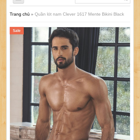
Trang chủ
»
Quần lót nam Clever 1617 Mente Bikini Black
QUẦN LÓT NAM
Sale
ÁO LÓT NAM
ĐỒ LÓT NỮ
ĐỒ LÓT TRẺ EM
SẢN PHẨM KHÁC
KHUYẾN MÃI