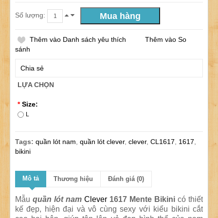
Số lượng:
Thêm vào Danh sách yêu thích
Thêm vào So
sánh
Chia sẻ
LỰA CHỌN
*
Size:
L
Tags:
quần lót nam
,
quần lót clever
,
clever
,
CL1617
,
1617
,
bikini
Mô tả
Thương hiệu
Đánh giá (0)
Mẫu
quần lót nam
Clever
1617 Mente Bikini
có thiết
kế đẹp, hiện đại và vô cùng sexy với kiểu bikini cắt