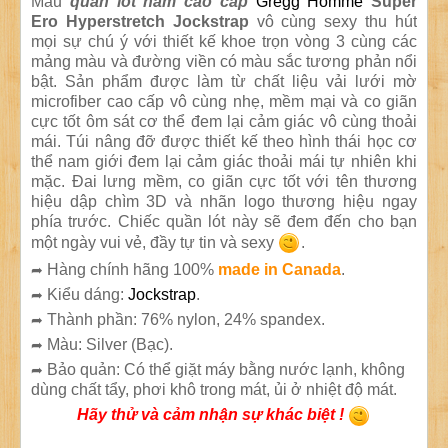
Mẫu
quần lót nam cao cấp
Gregg Homme
Super
Ero Hyperstretch Jockstrap
vô cùng sexy thu hút
mọi sự chú ý với thiết kế khoe trọn vòng 3 cùng các
mảng màu và đường viền có màu sắc tương phản nổi
bật. Sản phẩm được làm từ chất liệu vải lưới mờ
microfiber cao cấp vô cùng nhẹ, mềm mại và co giãn
cực tốt ôm sát cơ thể đem lại cảm giác vô cùng thoải
mái. Túi nâng đỡ được thiết kế theo hình thái học cơ
thể nam giới đem lại cảm giác thoải mái tự nhiên khi
mặc. Đai lưng mềm, co giãn cực tốt với tên thương
hiệu dập chìm 3D và nhãn logo thương hiệu ngay
phía trước. Chiếc quần lót này sẽ đem đến cho bạn
một ngày vui vẻ, đầy tự tin và sexy
.
Hàng chính hãng 100%
made in Canada
.
➦
Kiểu dáng:
Jockstrap
.
➦
Thành phần: 76% nylon, 24% spandex.
➦
Màu: Silver (Bạc).
➦
Bảo quản: Có thể giặt máy bằng nước lạnh, không
➦
dùng chất tẩy, phơi khô trong mát, ủi ở nhiệt độ mát.
Hãy thử và cảm nhận sự khác biệt !