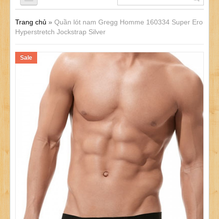
Trang chủ
»
Quần lót nam Gregg Homme 160334 Super Ero
QUẦN LÓT NAM
Hyperstretch Jockstrap Silver
Sale
ÁO LÓT NAM
ĐỒ LÓT NỮ
ĐỒ LÓT TRẺ EM
SẢN PHẨM KHÁC
KHUYẾN MÃI