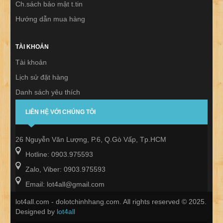
Ch.sách bảo mật t.tin
Hướng dẫn mua hàng
TÀI KHOẢN
Tài khoản
Lịch sử đặt hàng
Danh sách yêu thích
Thư báo
LIÊN HỆ VỚI CHÚNG TÔI
26 Nguyễn Văn Lượng, P.6, Q.Gò Vấp, Tp.HCM
Hotline: 0903.975593
Zalo, Viber: 0903.975593
Email: lot4all@gmail.com
lot4all.com - dolotchinhhang.com. All rights reserved © 2025.
Designed by
lot4all