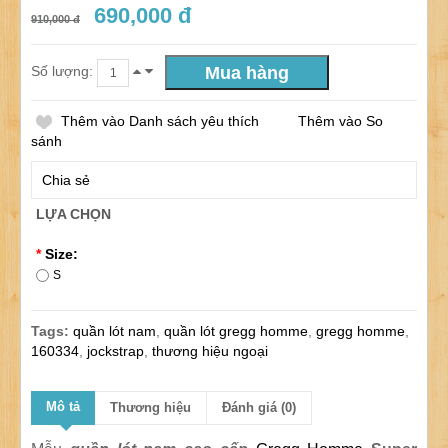
690,000 đ
910,000 đ
Số lượng:
Thêm vào Danh sách yêu thích
Thêm vào So
sánh
Chia sẻ
LỰA CHỌN
*
Size:
S
Tags:
quần lót nam
,
quần lót gregg homme
,
gregg homme
,
160334
,
jockstrap
,
thương hiệu ngoại
Mô tả
Thương hiệu
Đánh giá (0)