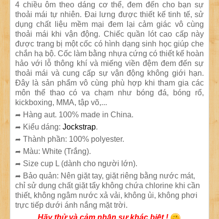
4 chiều ôm theo dáng cơ thể, đem đến cho bạn sự
thoải mái tự nhiên. Đai lưng được thiết kế tinh tế, sử
dụng chất liệu mềm mại đem lại cảm giác vô cùng
thoải mái khi vận động. Chiếc quần lót cao cấp này
được trang bị một cốc có hình dạng sinh học giúp che
chắn hạ bộ. Cốc làm bằng nhựa cứng có thiết kế hoàn
hảo với lỗ thông khí và miếng viền đệm đem đến sự
thoải mái và cung cấp sự vận động không giới hạn.
Đây là sản phẩm vô cùng phù hợp khi tham gia các
môn thể thao có va chạm như bóng đá, bóng rổ,
kickboxing, MMA, tập võ,...
Hàng aut. 100% made in China.
➦
Kiểu dáng:
Jockstrap
.
➦
Thành phần: 100% polyester.
➦
Màu: White (Trắng).
➦
Size cup L (dành cho người lớn).
➦
Bảo quản: Nên giặt tay, giặt riêng bằng nước mát,
➦
chỉ sử dụng chất giặt tẩy không chứa chlorine khi cần
thiết, không ngâm nước xả vải, không ủi, không phơi
trực tiếp dưới ánh nắng mặt trời.
Hãy thử và cảm nhận sự khác biệt !