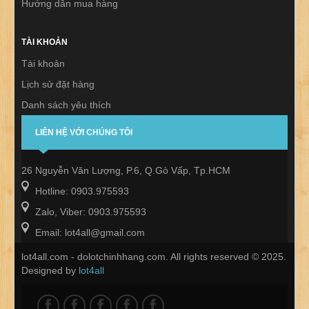
Hướng dẫn mua hàng
TÀI KHOẢN
Tài khoản
Lịch sử đặt hàng
Danh sách yêu thích
Thư báo
LIÊN HỆ VỚI CHÚNG TÔI
26 Nguyễn Văn Lượng, P.6, Q.Gò Vấp, Tp.HCM
Hotline: 0903.975593
Zalo, Viber: 0903.975593
Email: lot4all@gmail.com
lot4all.com - dolotchinhhang.com. All rights reserved © 2025.
Designed by
lot4all