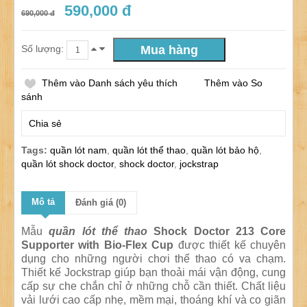
590,000 đ
690,000 đ
Số lượng:
Thêm vào Danh sách yêu thích
Thêm vào So
sánh
Chia sẻ
Tags:
quần lót nam
,
quần lót thể thao
,
quần lót bảo hộ
,
quần lót shock doctor
,
shock doctor
,
jockstrap
Mô tả
Đánh giá (0)
Mẫu
quần lót thể thao
Shock Doctor 213 Core
Supporter with Bio-Flex Cup
được thiết kế chuyên
dụng cho những người chơi thể thao có va chạm.
Thiết kế Jockstrap giúp bạn thoải mái vận động, cung
cấp sự che chắn chỉ ở những chỗ cần thiết. Chất liệu
vải lưới cao cấp nhẹ, mềm mại, thoáng khí và co giãn