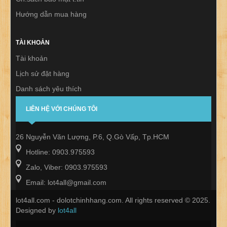
Hướng dẫn mua hàng
TÀI KHOẢN
Tài khoản
Lịch sử đặt hàng
Danh sách yêu thích
Thư báo
LIÊN HỆ VỚI CHÚNG TÔI
26 Nguyễn Văn Lượng, P.6, Q.Gò Vấp, Tp.HCM
Hotline: 0903.975593
Zalo, Viber: 0903.975593
Email: lot4all@gmail.com
lot4all.com - dolotchinhhang.com. All rights reserved © 2025.
Designed by
lot4all