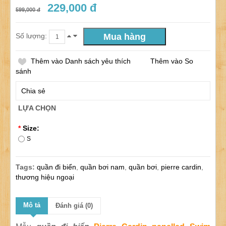
229,000 đ
599,000 đ
Số lượng:
Thêm vào Danh sách yêu thích
Thêm vào So
sánh
Chia sẻ
LỰA CHỌN
*
Size:
S
Tags:
quần đi biển
,
quần bơi nam
,
quần bơi
,
pierre cardin
,
thương hiệu ngoại
Mô tả
Đánh giá (0)