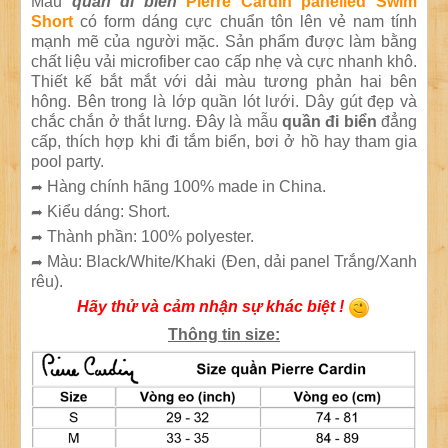
Mẫu
quần đi biển
Pierre Cardin panelled Swim
Short
có form dáng cực chuẩn tôn lên vẻ nam tính
mạnh mẽ của người mặc. Sản phẩm được làm bằng
chất liệu vải microfiber cao cấp nhẹ và cực nhanh khô.
Thiết kế bắt mắt với dải màu tương phản hai bên
hông. Bên trong là lớp quần lót lưới. Dây gút đẹp và
chắc chắn ở thắt lưng. Đây là mẫu
quần đi biển
đẳng
cấp, thích hợp khi đi tắm biển, bơi ở hồ hay tham gia
pool party.
Hàng chính hãng 100% made in China.
➦
Kiểu dáng: Short.
➦
Thành phần: 100% polyester.
➦
Màu: Black/White/Khaki (Đen, dải panel Trắng/Xanh
➦
rêu).
Hãy thử và cảm nhận sự khác biệt !
Thông tin size: