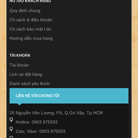
HỖ TRỢ KHÁCH HÀNG
Quy định chung
Ch.sách & điều khoản
Ch.sách bảo mật t.tin
Hướng dẫn mua hàng
TÀI KHOẢN
Tài khoản
Lịch sử đặt hàng
Danh sách yêu thích
Thư báo
LIÊN HỆ VỚI CHÚNG TÔI
26 Nguyễn Văn Lượng, P.6, Q.Gò Vấp, Tp.HCM
Hotline: 0903.975593
Zalo, Viber: 0903.975593