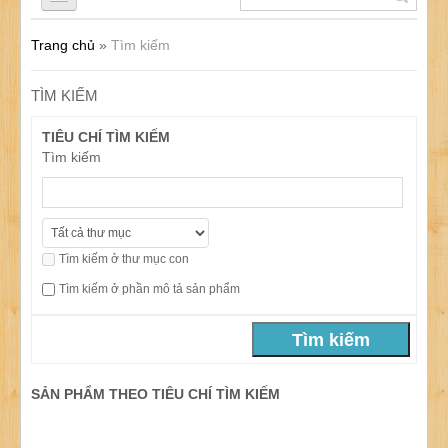
Trang chủ
»
Tìm kiếm
QUẦN LÓT NAM
TÌM KIẾM
ÁO LÓT NAM
TIÊU CHÍ TÌM KIẾM
Tìm kiếm
ĐỒ LÓT NỮ
Tìm kiếm ở thư mục con
ĐỒ LÓT TRẺ EM
Tìm kiếm ở phần mô tả sản phẩm
SẢN PHẨM KHÁC
SẢN PHẨM THEO TIÊU CHÍ TÌM KIẾM
KHUYẾN MÃI