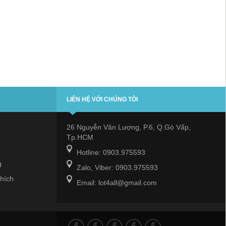
LIÊN HỆ VỚI CHÚNG TÔI
26 Nguyễn Văn Lượng, P.6, Q.Gò Vấp,
Tp.HCM
Hotline: 0903.975593
g
Zalo, Viber: 0903.975593
hích
Email: lot4all@gmail.com