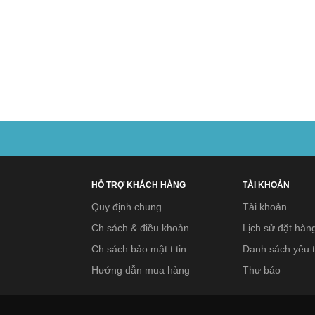
HỖ TRỢ KHÁCH HÀNG
TÀI KHOẢN
Quy định chung
Tài khoản
Ch.sách & điều khoản
Lịch sử đặt hàn
Ch.sách bảo mật t.tin
Danh sách yêu t
Hướng dẫn mua hàng
Thư báo