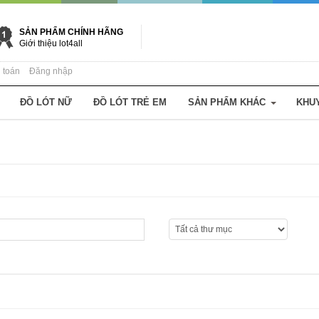
SẢN PHẨM CHÍNH HÃNG
Giới thiệu lot4all
 toán
Đăng nhập
ĐỒ LÓT NỮ
ĐỒ LÓT TRẺ EM
SẢN PHẨM KHÁC
KHU